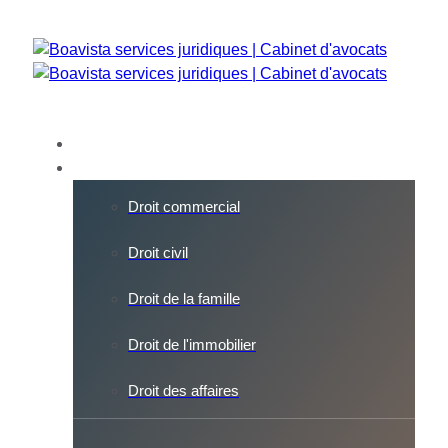
Skip
Skip
links
to
primary
navigation
Skip
to
CABINET
content
EXPERTISE
Droit commercial
Droit civil
Droit de la famille
Droit de l'immobilier
Droit des affaires